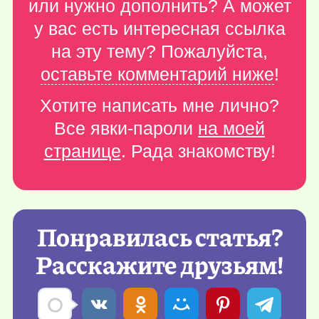
или нужно дополнить? А может
у вас есть интересная ссылка
на эту тему? Пожалуйста,
оставьте комментарий ниже
!
Хотите написать мне лично?
Все явки-пароли
на моей
странице
. Рада знакомству!
Понравилась статья?
Расскажите друзьям!