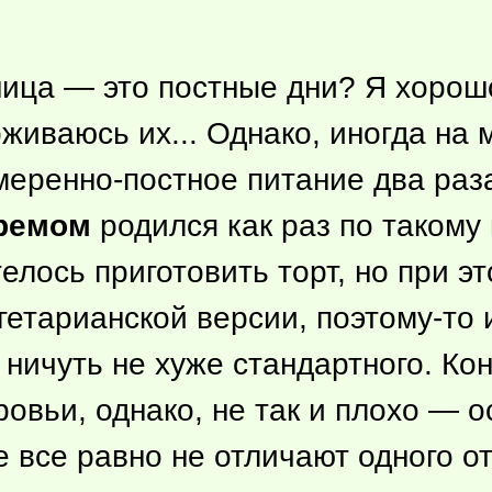
тница — это постные дни? Я хоро
рживаюсь их... Однако, иногда на
меренно-постное питание два раз
кремом
родился как раз по таком
елось приготовить торт, но при э
егетарианской версии,
поэтому-то
и
 ничуть не хуже стандартного. Ко
ровьи, однако, не так и плохо — 
 все равно не отличают одного от