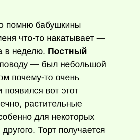
шо помню бабушкины
 меня
что-то
накатывает —
а в неделю.
Постный
у поводу — был небольшой
том
почему-то
очень
 появился вот этот
нечно, растительные
особенно для некоторых
 другого. Торт получается