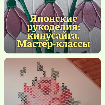
Японские
рукоделия:
кинусайга.
Мастер-классы