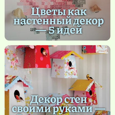
Цветы как
настенный декор
— 5 идей
Декор стен
своими руками —