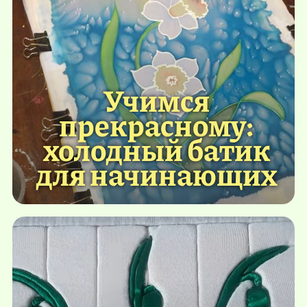
Учимся
прекрасному:
холодный батик
для начинающих