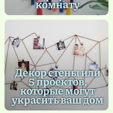
комнату
Декор стены или
5 проектов,
которые могут
украсить ваш дом