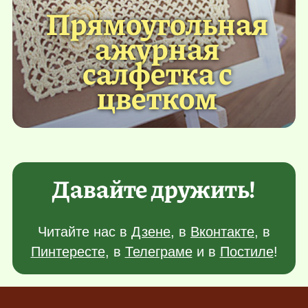
Прямоугольная
ажурная
салфетка с
цветком
Давайте дружить!
Читайте нас в
Дзене
, в
Вконтакте
, в
Пинтересте
, в
Телеграме
и в
Постиле
!