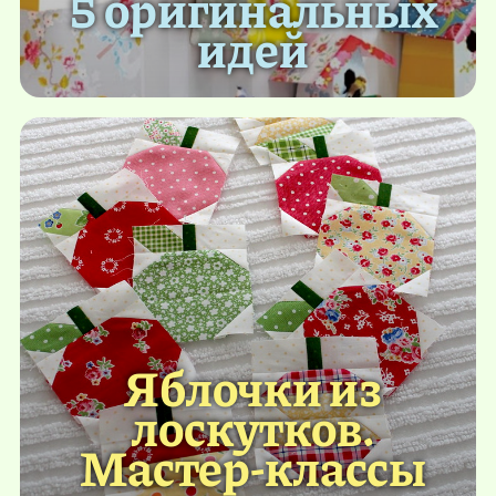
5 оригинальных
идей
Яблочки из
лоскутков.
Мастер-классы