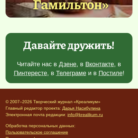
Гамильтон»
Давайте дружить!
Читайте нас в
Дзене
, в
Вконтакте
, в
Пинтересте
, в
Телеграме
и в
Постиле
!
© 2007–2026 Творческий журнал «Креаликум»
Главный редактор проекта:
Дарья Насибулина
Электронная почта редакции:
info@krealikum.ru
Обработка персональных данных:
Пользовательское соглашение