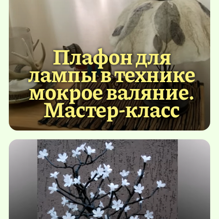
Плафон для
лампы в технике
мокрое валяние.
Мастер-класс