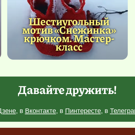
Шестиугольный
мотив «Снежинка»
крючком. Мастер-
класс
Давайте дружить!
Дзене
, в
Вконтакте
, в
Пинтересте
, в
Телегра