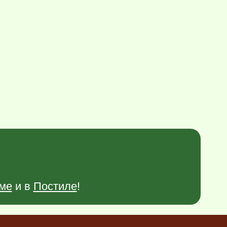
ме
и в
Постиле
!