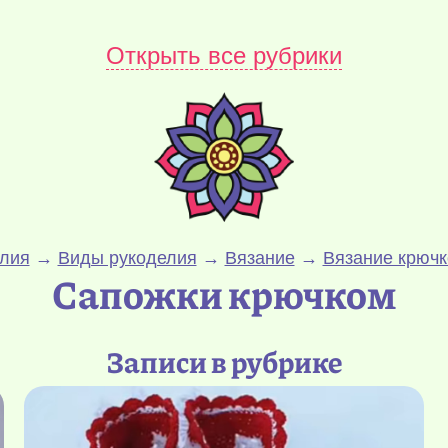
Открыть все рубрики
елия
→
Виды рукоделия
→
Вязание
→
Вязание крючк
Сапожки крючком
Записи в рубрике