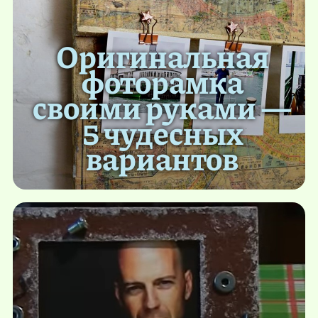
Оригинальная
фоторамка
своими руками —
5 чудесных
вариантов