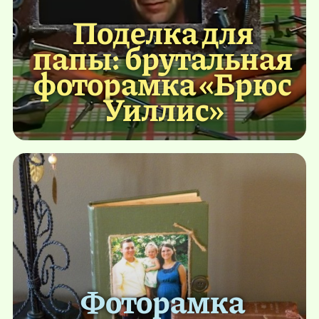
Поделка для
папы: брутальная
фоторамка «Брюс
Уиллис»
Фоторамка