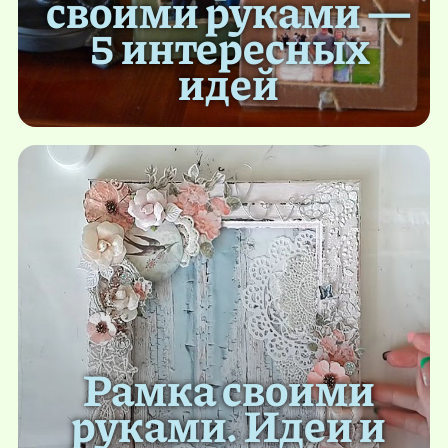
своими руками —
5 интересных
идей
Рамка своими
руками. Идеи и