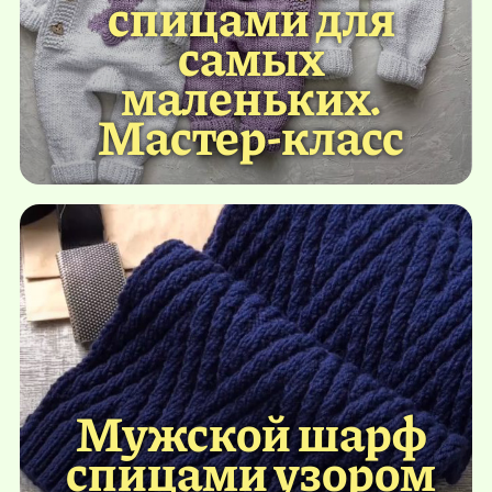
спицами для
самых
маленьких.
Мастер-класс
Мужской шарф
спицами узором