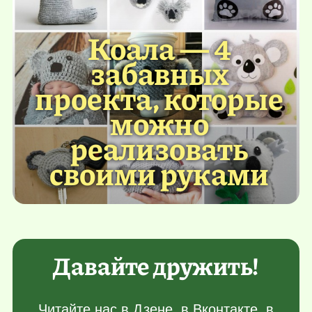
Коала — 4
забавных
проекта, которые
можно
реализовать
своими руками
Давайте дружить!
Читайте нас в
Дзене
, в
Вконтакте
, в