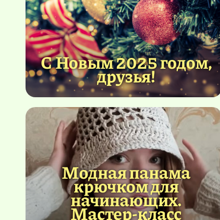
С Новым 2025 годом,
друзья!
Модная панама
крючком для
начинающих.
Мастер-класс