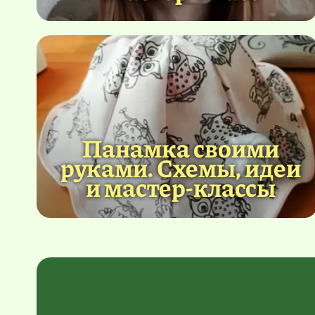
Панамка своими
руками. Схемы, идеи
и мастер-классы