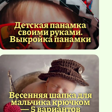
Детская панамка
своими руками.
Выкройка панамки
Весенняя шапка для
мальчика крючком
— 5 вариантов