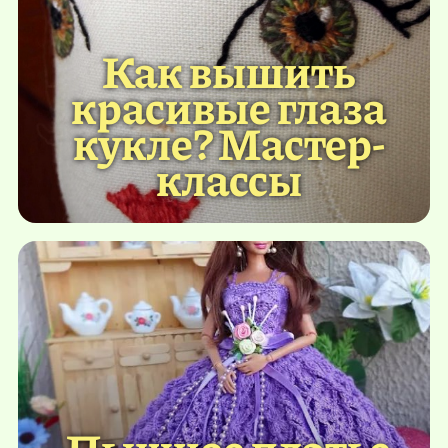
Как вышить
красивые глаза
кукле? Мастер-
классы
Пышное платье