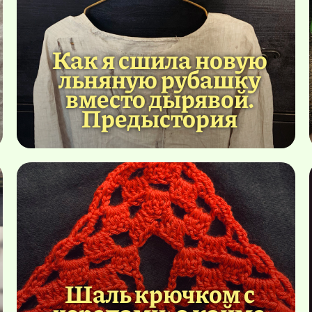
Как я сшила новую
льняную рубашку
вместо дырявой.
Предыстория
Шаль крючком с