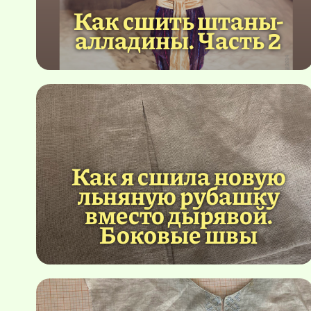
Как сшить штаны-
алладины. Часть 2
Как я сшила новую
льняную рубашку
вместо дырявой.
Боковые швы