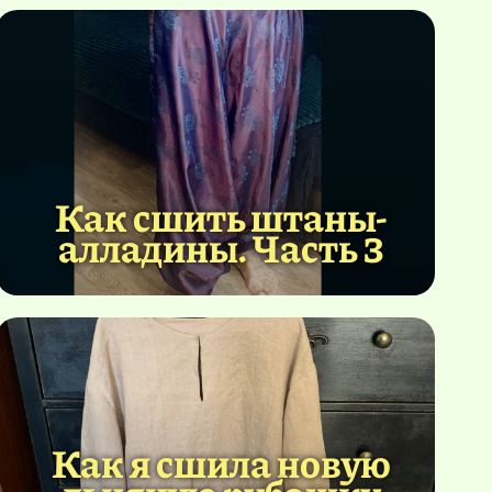
Как сшить штаны-
алладины. Часть 3
Как я сшила новую