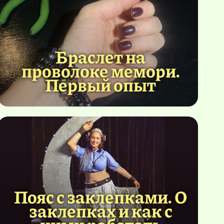
Браслет на
проволоке мемори.
Первый опыт
Пояс с заклепками. О
заклепках и как с