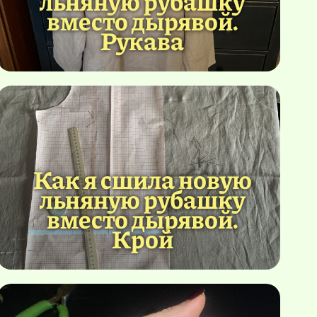
льняную рубашку
вместо дырявой.
Рукава
Как я сшила новую
льняную рубашку
вместо дырявой.
Крой