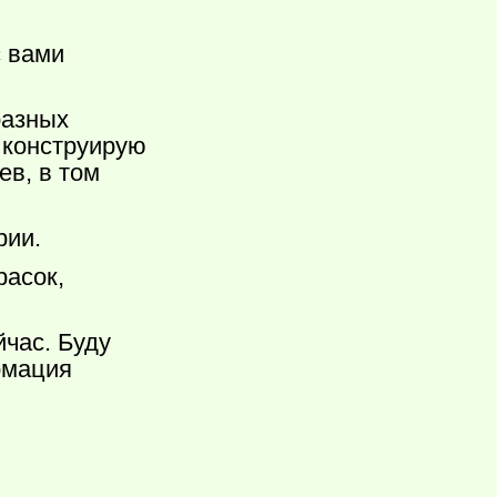
с вами
разных
о конструирую
в, в том
рии.
расок,
йчас. Буду
рмация