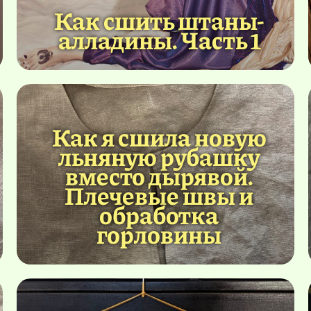
Как сшить штаны-
алладины. Часть 1
Как я сшила новую
льняную рубашку
вместо дырявой.
Плечевые швы и
обработка
горловины