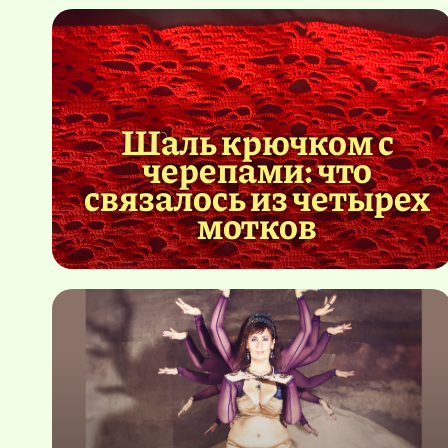
Шаль крючком с
черепами: что
связалось из четырех
мотков