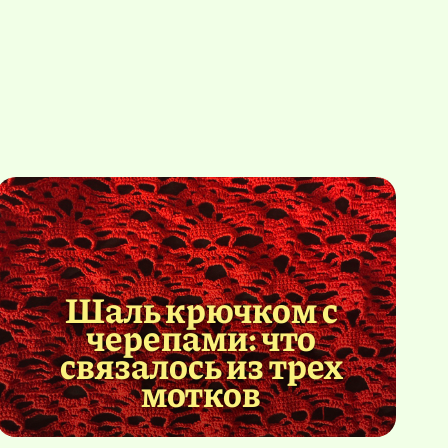
Шаль крючком с
черепами: что
связалось из трех
мотков