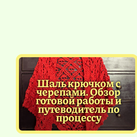
Шаль крючком с
черепами. Обзор
готовой работы и
путеводитель по
процессу