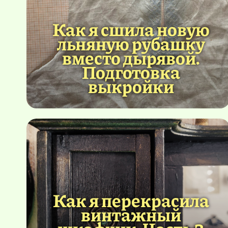
Как я сшила новую
льняную рубашку
вместо дырявой.
Подготовка
выкройки
Как я перекрасила
винтажный