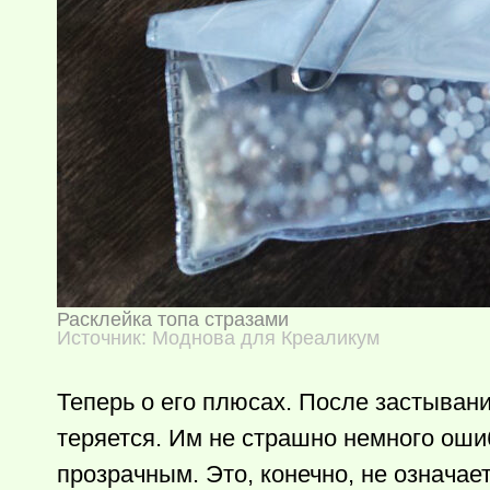
Расклейка топа стразами
Источник: Моднова для Креаликум
Теперь о его плюсах. После застывани
теряется. Им не страшно немного оши
прозрачным. Это, конечно, не означает