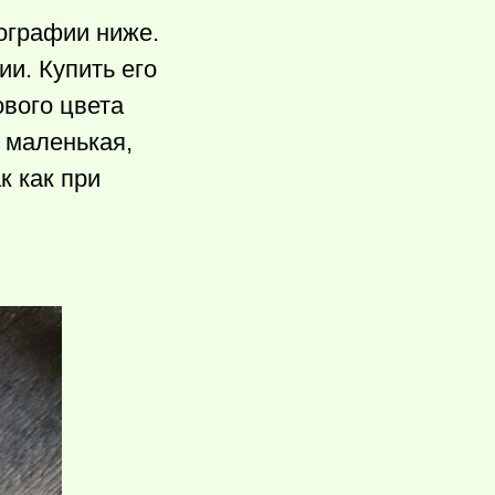
ографии ниже.
ии. Купить его
ового цвета
 маленькая,
к как при