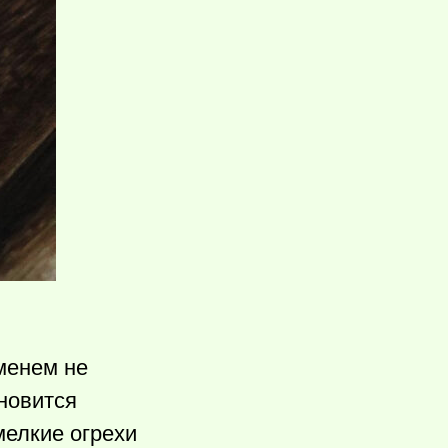
еменем не
новится
мелкие огрехи