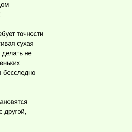
дом
!
ебует точности
сивая сухая
 делать не
леньких
ы бесследно
тановятся
с другой,