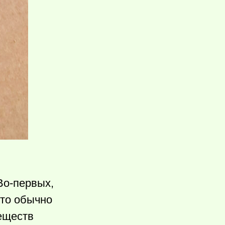
Во-первых,
что обычно
еществ