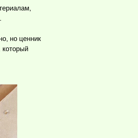
атериалам,
.
но, но ценник
, который