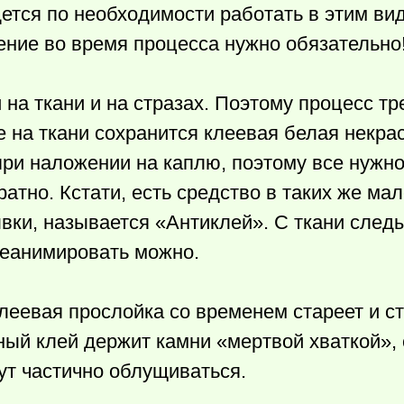
дется по необходимости работать в этим ви
ение во время процесса нужно обязательно
 на ткани и на стразах. Поэтому процесс тр
е на ткани сохранится клеевая белая некра
при наложении на каплю, поэтому все нужно
ратно. Кстати, есть средство в таких же ма
ывки, называется «Антиклей». С ткани след
 реанимировать можно.
клеевая прослойка со временем стареет и с
ный клей держит камни «мертвой хваткой», 
ут частично облущиваться.