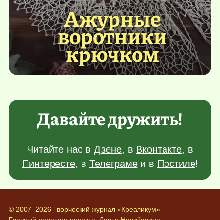
Ажурные
воротники
крючком
Давайте дружить!
Читайте нас в
Дзене
, в
Вконтакте
, в
Пинтересте
, в
Телеграме
и в
Постиле
!
© 2007–2026 Творческий журнал «Креаликум»
Главный редактор проекта:
Дарья Насибулина