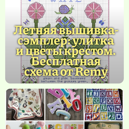
Летняя вышивка-
сэмплер: улитка
и цветы крестом.
Бесплатная
схема от Remy