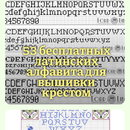
53 бесплатных
латинских
алфавита для
вышивки
крестом