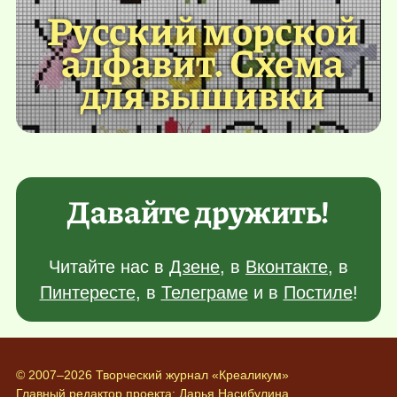
Русский морской
алфавит. Схема
для вышивки
Давайте дружить!
Читайте нас в
Дзене
, в
Вконтакте
, в
Пинтересте
, в
Телеграме
и в
Постиле
!
© 2007–2026 Творческий журнал «Креаликум»
Главный редактор проекта:
Дарья Насибулина