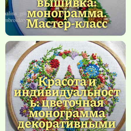
вышивка:
монограмма.
Мастер-класс
Красота и
индивидуальност
ь: цветочная
монограмма
декоративными