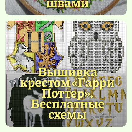
швами
Вышивка
крестом «Гарри
Поттер».
Бесплатные
схемы