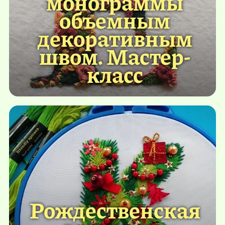
монограммы
объемным
декоративным
швом. Мастер-
класс
Рождественская