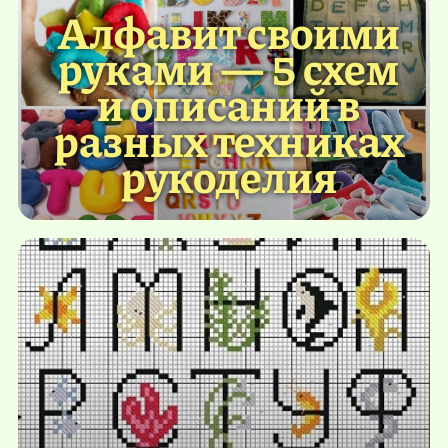
Алфавит своими
руками — 5 схем
и описаний в
разных техниках
рукоделия