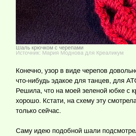
Шаль крючком с черепами
Источник: Мария Моднова для Креаликум
Конечно, узор в виде черепов довольн
что-нибудь
эдакое для танцев, для АТ
Решила, что на моей зеленой юбке с к
хорошо. Кстати, на схему эту смотрела
только сейчас.
Саму идею подобной шали подсмотре