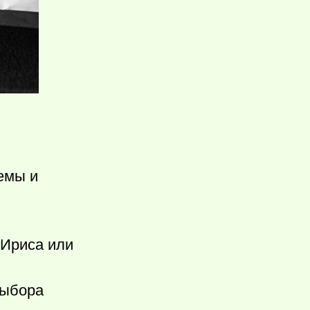
хемы и
 Ириса или
выбора