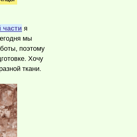
 части
я
Сегодня мы
боты, поэтому
дготовке. Хочу
разной ткани.