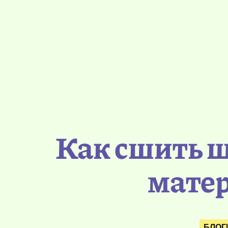
Как сшить ш
матер
БЛОГ