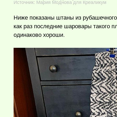
Источник: Мария Моднова для Креаликум
Ниже показаны штаны из рубашечного 
как раз последние шаровары такого пл
одинаково хороши.