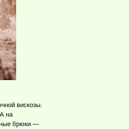
чной вискозы.
 А на
мные брюки —