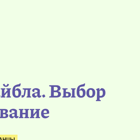
айбла. Выбор
ование
ТАНЦЫ