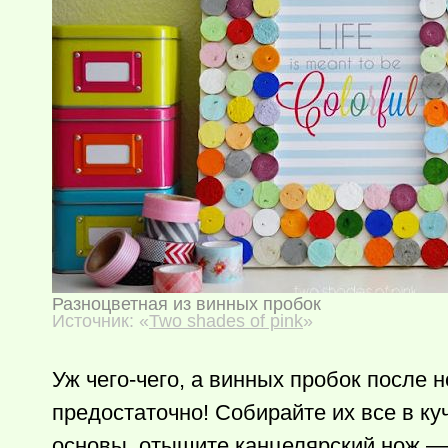
Разноцветная из винных пробок
Источник: «
Two shades of pink
»
Уж чего-чего, а винных пробок после
предостаточно! Собирайте их все в куч
основы, отыщите канцелярский нож — 