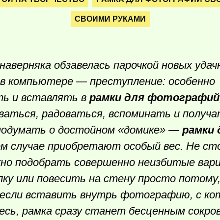
СВОИМИ РУКАМИ
наверняка обзавелась парочкой новых удач
в компьютере — преступление: особенно
ь и вставлять в
рамки для фотографий
аться, радоваться, вспоминать и получ
 подумать о достойном «домике» —
рамки 
ом случае приобретают особый вес. Не ст
жно подобрать совершенно неизбитые вар
ку или повесить на стену просто потому,
а если вставить внутрь фотографию, с ко
есь, рамка сразу станет бесценным сокро