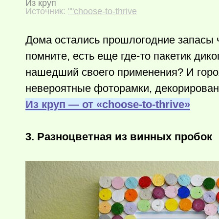
Из круп
Источник:
""choose-to-thrive
Дома остались прошлогодние запасы 
помните, есть еще
где-то
пакетик дико
нашедший своего применения? И горох
невероятные фоторамки, декорированн
Из круп — от «choose-to-thrive»
3. Разноцветная из винных пробок