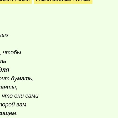
ных
, чтобы
ать
для
оит думать,
ианты,
 что они сами
торой вам
вищем.