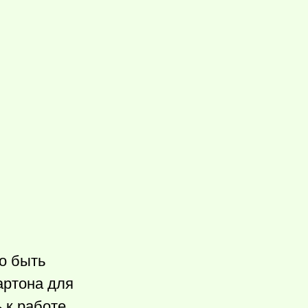
о быть
картона для
 к работе.