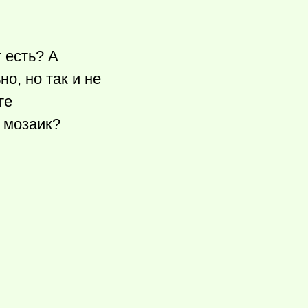
 есть? А
о, но так и не
те
 мозаик?