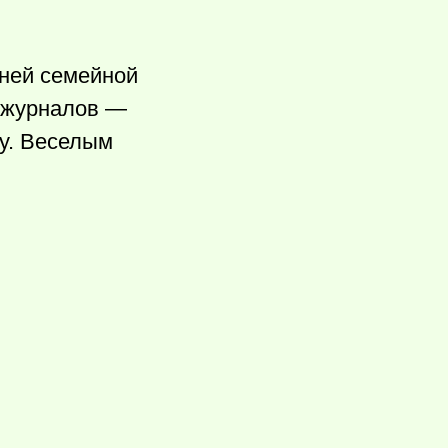
дней семейной
х журналов —
ку. Веселым