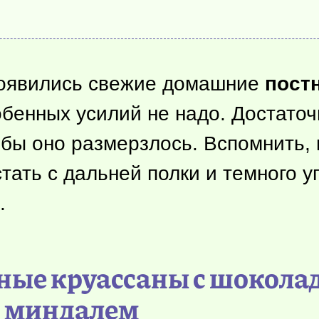
 появились свежие домашние
пост
обенных усилий не надо. Достато
бы оно размерзлось. Вспомнить, 
тать с дальней полки и темного у
.
тные круассаны с шокола
миндалем