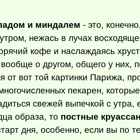
ладом и миндалем
- это, конечно
утром, нежась в лучах восходящ
горячий кофе и наслаждаясь хрус
 вообще о другом, общего у них, 
ся от вот той картинки Парижа, п
ногочисленных пекарен, которые,
адиться свежей выпечкой с утра, 
дца образа, то
постные круасса
старт дня, особенно, если вы по 