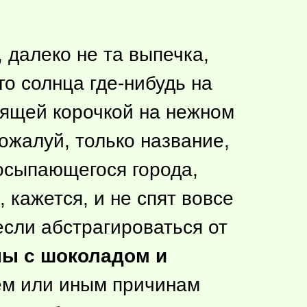
, далеко не та выпечка,
его солнца
где-нибудь
на
тящей корочкой на нежном
пожалуй, только название,
росыпающегося города,
 кажется, и не спят вовсе
если абстрагироваться от
ны с шоколадом и
тем или иным причинам