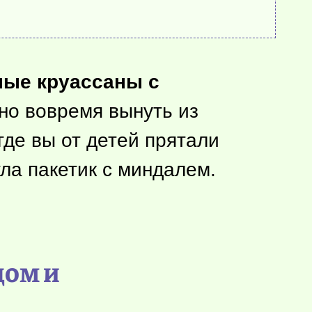
ные круассаны с
чно вовремя вынуть из
где вы от детей прятали
гла пакетик с миндалем.
дом и