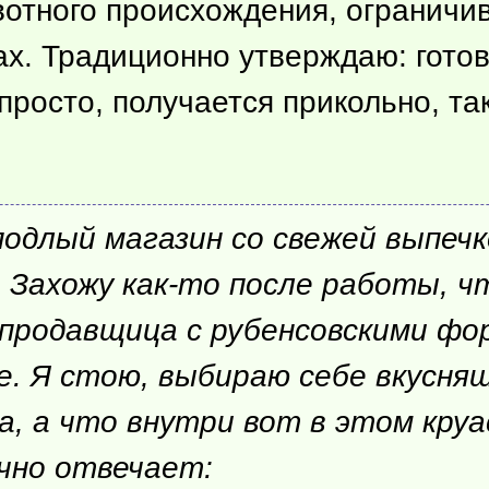
вотного происхождения, ограничи
ах. Традиционно утверждаю: готови
просто, получается прикольно, так
подлый магазин со свежей выпечк
. Захожу
как-то
после работы, ч
- продавщица с рубенсовскими фо
е. Я стою, выбираю себе вкусня
, а что внутри вот в этом круас
ачно отвечает: