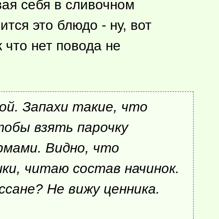
вая себя в сливочном
тся это блюдо - ну, вот
 что нет повода не
ой. Запахи такие, что
тобы взять парочку
рмами. Видно, что
шки, читаю состав начинок.
сане? Не вижу ценника.