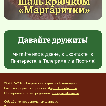
шаль крючком
«Маргаритки»
Давайте дружить!
Читайте нас в
Дзене
, в
Вконтакте
, в
Пинтересте
, в
Телеграме
и в
Постиле
!
© 2007–2026 Творческий журнал «Креаликум»
Главный редактор проекта:
Дарья Насибулина
Электронная почта редакции:
info@krealikum.ru
Обработка персональных данных: