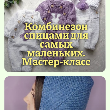
Комбинезон
спицами для
самых
маленьких.
Мастер-класс