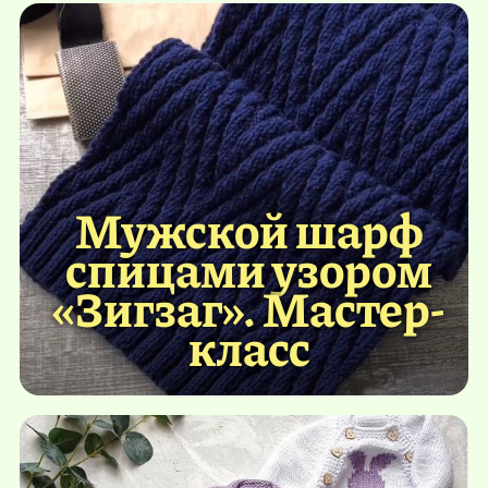
Мужской шарф
спицами узором
«Зигзаг». Мастер-
класс