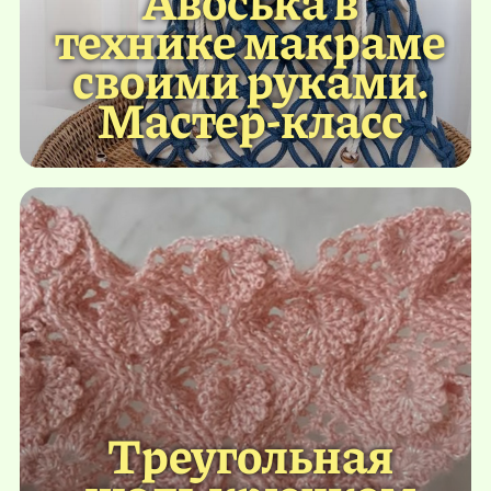
Авоська в
технике макраме
своими руками.
Мастер-класс
Треугольная