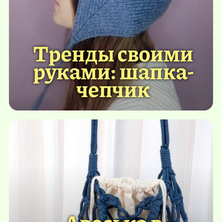
Тренды своими
руками: шапка-
чепчик