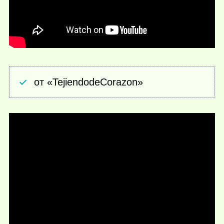
от «TejiendodeCorazon»