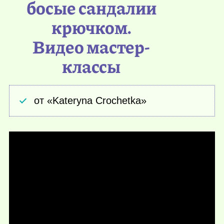
босые сандалии
крючком.
Видео мастер-
классы
от «Kateryna Crochetka»