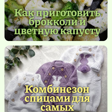
Как приготовить
брокколи и
цветную капусту
Комбинезон
спицами для
самых