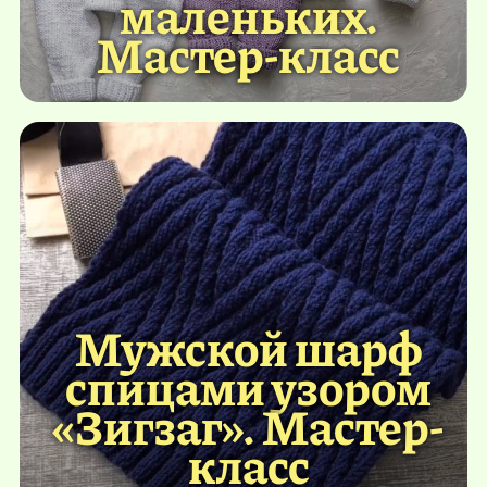
маленьких.
Мастер-класс
Мужской шарф
спицами узором
«Зигзаг». Мастер-
класс