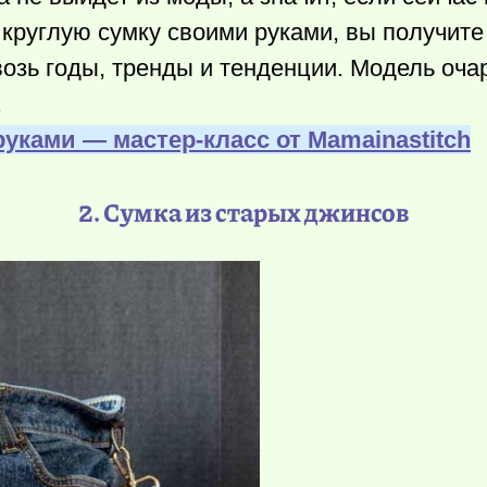
 круглую сумку своими руками, вы получит
возь годы, тренды и тенденции. Модель оча
.
руками — мастер-класс от Мamainastitch
2. Сумка из старых джинсов