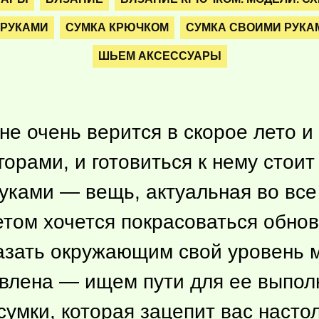
 РУКАМИ
СУМКА КРЮЧКОМ
СУМКА СВОИМИ РУКА
ШЬЕМ АКСЕССУАРЫ
 не очень верится в скорое лето и
 горами, и готовиться к нему стои
уками — вещь, актуальная во все
етом хочется покрасоваться обно
зать окружающим свой уровень м
ставлена — ищем пути для ее выпо
умки, которая зацепит вас настол