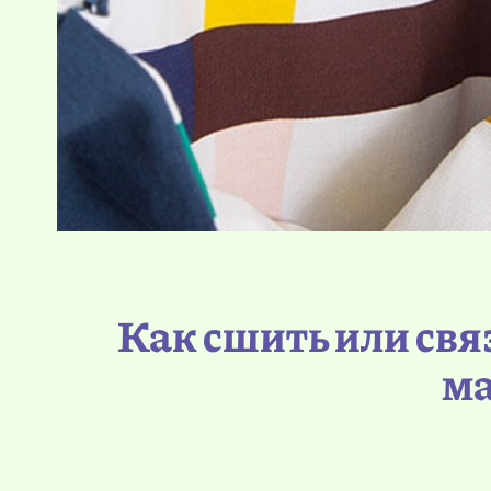
Как сшить или свя
ма