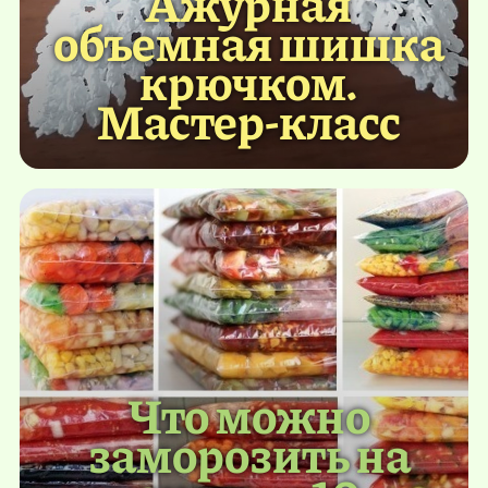
Ажурная
объемная шишка
крючком.
Мастер-класс
Что можно
заморозить на