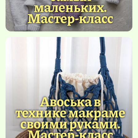
маленьких.
Мастер-класс
Авоська в
технике макраме
своими руками.
Мастер-класс