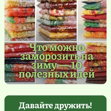
Что можно
заморозить на
зиму — 10
полезных идей
Давайте дружить!