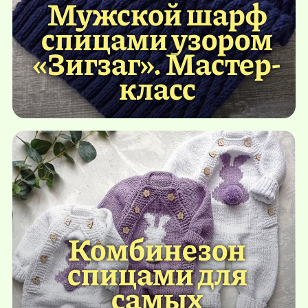
Мужской шарф
спицами узором
«Зигзаг». Мастер-
класс
Комбинезон
спицами для
самых