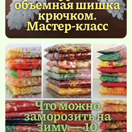
объемная шишка
крючком.
Мастер-класс
Что можно
заморозить на
зиму — 10