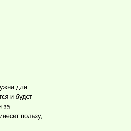
нужна для
тся и будет
н за
инесет пользу,