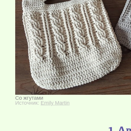
Со жгутами
Источник:
Emily Martin
1. 