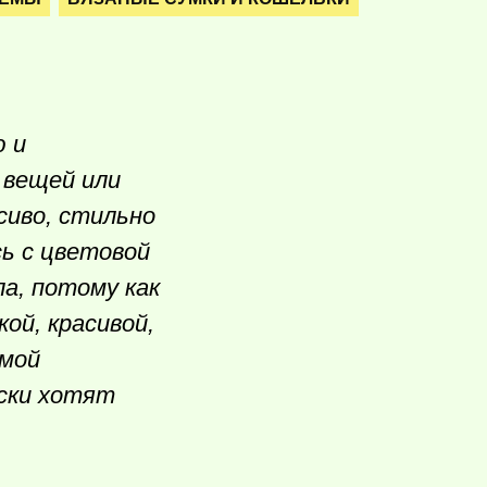
ю и
 вещей или
сиво, стильно
сь с цветовой
ла, потому как
ой, красивой,
амой
ески хотят