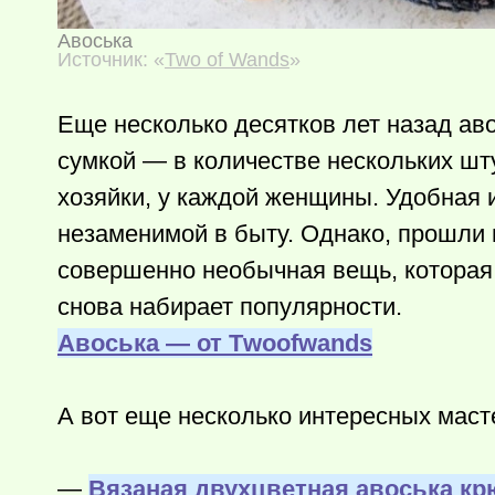
Авоська
Источник: «
Two of Wands
»
Еще несколько десятков лет назад ав
сумкой — в количестве нескольких шт
хозяйки, у каждой женщины. Удобная 
незаменимой в быту. Однако, прошли 
совершенно необычная вещь, которая,
снова набирает популярности.
Авоська — от Тwoofwands
А вот еще несколько интересных масте
—
Вязаная двухцветная авоська к