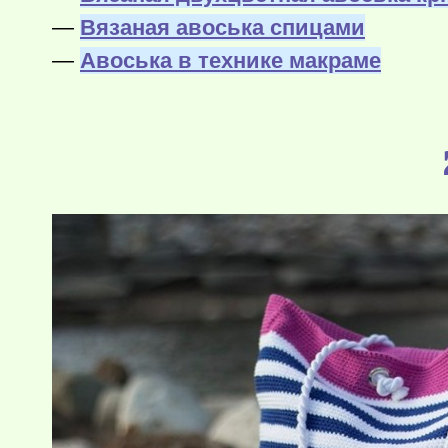
—
Вязаная авоська спицами
—
Авоська в технике макраме