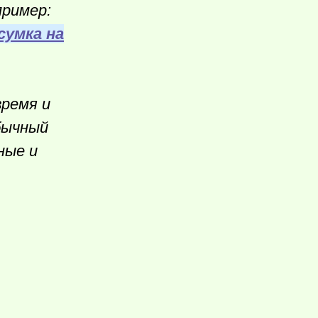
пример:
сумка на
время и
бычный
ные и