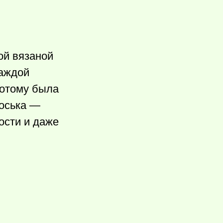
ой вязаной
каждой
потому была
воська —
ости и даже