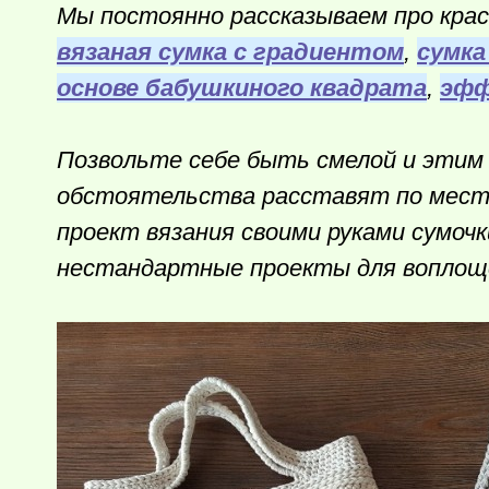
Мы постоянно рассказываем про крас
вязаная сумка с градиентом
,
сумка
основе бабушкиного квадрата
,
эфф
Позвольте себе быть смелой и этим
обстоятельства расставят по места
проект вязания своими руками сумоч
нестандартные проекты для воплощ