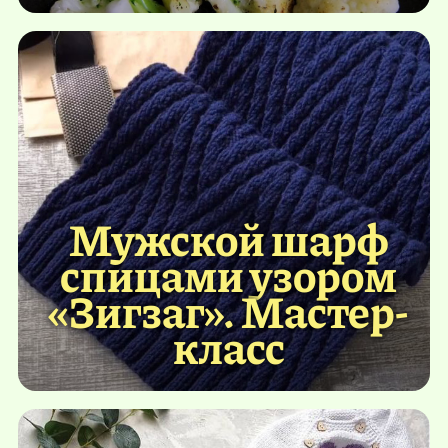
Мужской шарф
спицами узором
«Зигзаг». Мастер-
класс