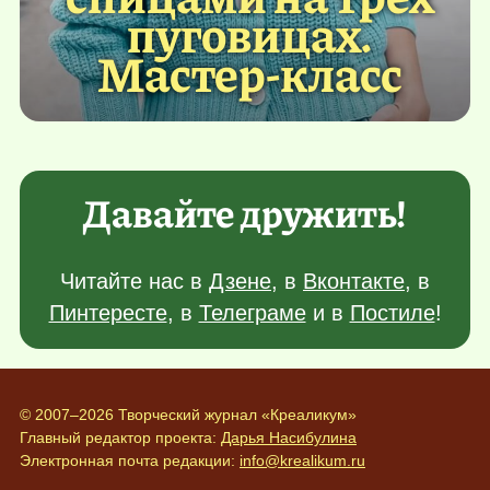
пуговицах.
Мастер-класс
Давайте дружить!
Читайте нас в
Дзене
, в
Вконтакте
, в
Пинтересте
, в
Телеграме
и в
Постиле
!
© 2007–2026 Творческий журнал «Креаликум»
Главный редактор проекта:
Дарья Насибулина
Электронная почта редакции:
info@krealikum.ru