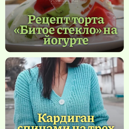
Рецепт торта
«Битое стекло» на
йогурте
Кардиган
спицами на трех