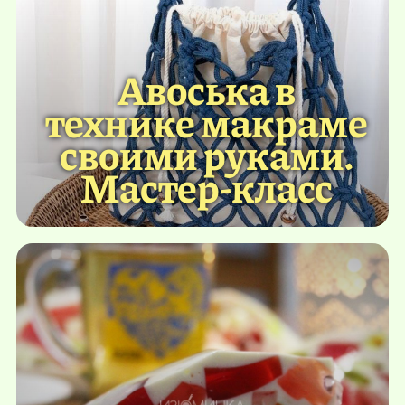
Авоська в
технике макраме
своими руками.
Мастер-класс