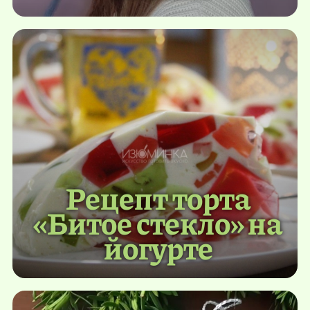
Рецепт торта
«Битое стекло» на
йогурте