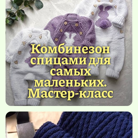
Комбинезон
спицами для
самых
маленьких.
Мастер-класс