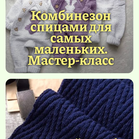
Комбинезон
спицами для
самых
маленьких.
Мастер-класс