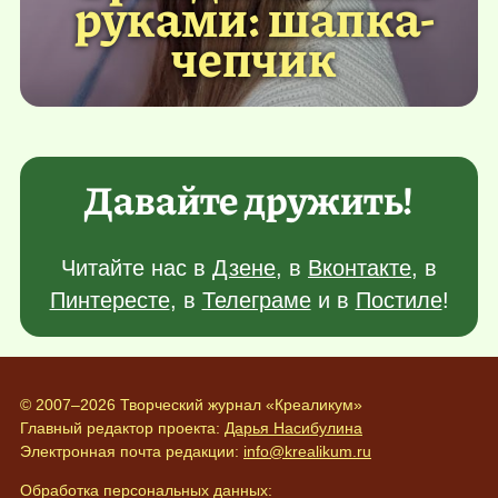
руками: шапка-
чепчик
Давайте дружить!
Читайте нас в
Дзене
, в
Вконтакте
, в
Пинтересте
, в
Телеграме
и в
Постиле
!
© 2007–2026 Творческий журнал «Креаликум»
Главный редактор проекта:
Дарья Насибулина
Электронная почта редакции:
info@krealikum.ru
Обработка персональных данных: