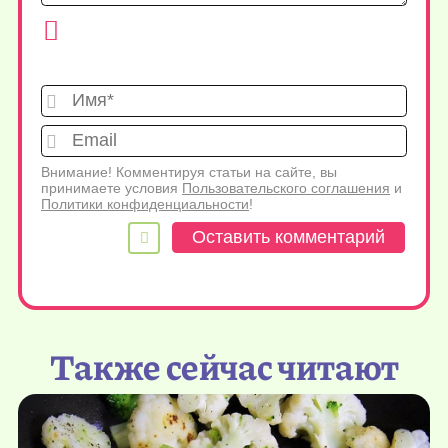
Имя*
Emai
Внимание! Комментируя статьи на сайте, вы
принимаете условия
Пользовательского соглашения
и
Политики конфиденциальности
!
Также сейчас читают