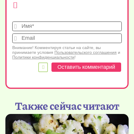
Имя*
Emai
Внимание! Комментируя статьи на сайте, вы
принимаете условия
Пользовательского соглашения
и
Политики конфиденциальности
!
Также сейчас читают