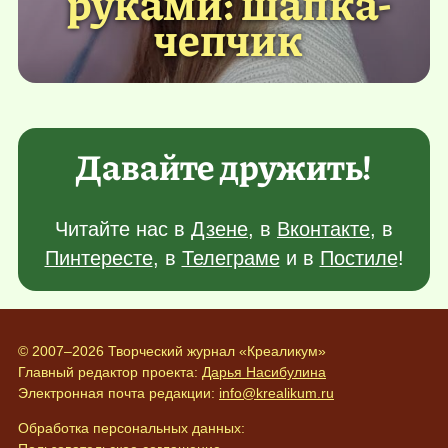
руками: шапка-
чепчик
Давайте дружить!
Читайте нас в
Дзене
, в
Вконтакте
, в
Пинтересте
, в
Телеграме
и в
Постиле
!
© 2007–2026 Творческий журнал «Креаликум»
Главный редактор проекта:
Дарья Насибулина
Электронная почта редакции:
info@krealikum.ru
Обработка персональных данных: