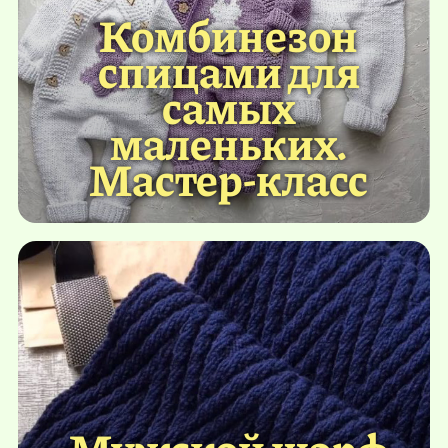
Комбинезон
спицами для
самых
маленьких.
Мастер-класс
Мужской шарф