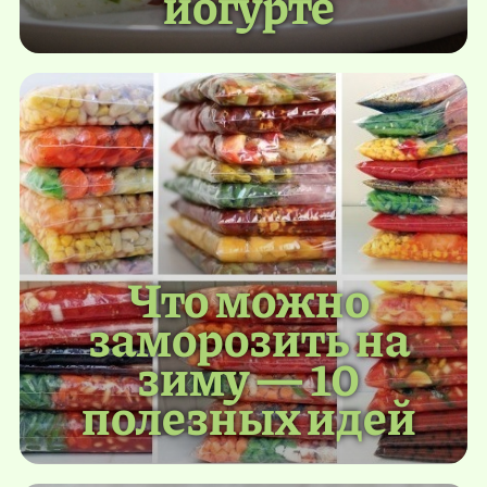
йогурте
Что можно
заморозить на
зиму — 10
полезных идей