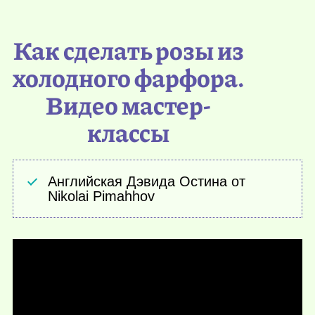
Как сделать розы из
холодного фарфора.
Видео мастер-
классы
Английская Дэвида Остина от
Nikolai Pimahhov