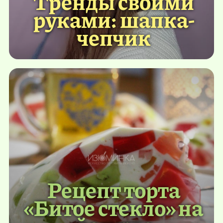
Тренды своими
руками: шапка-
чепчик
Рецепт торта
«Битое стекло» на