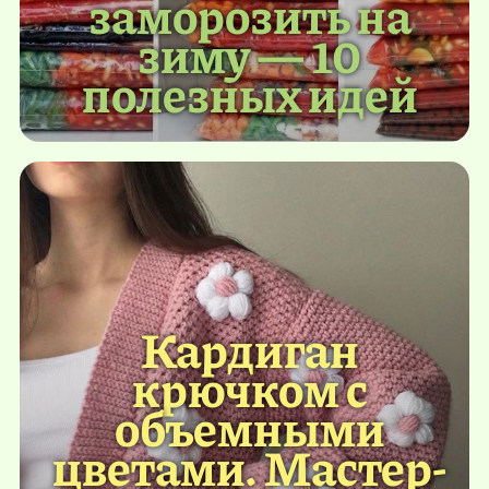
заморозить на
зиму — 10
полезных идей
Кардиган
крючком с
объемными
цветами. Мастер-