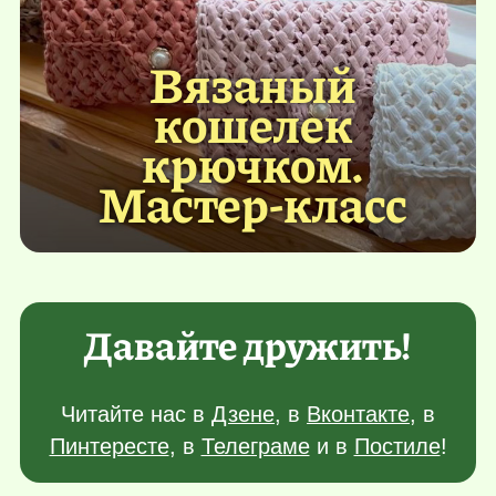
Вязаный
кошелек
крючком.
Мастер-класс
Давайте дружить!
Читайте нас в
Дзене
, в
Вконтакте
, в
Пинтересте
, в
Телеграме
и в
Постиле
!