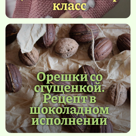
класс
Орешки со
сгущенкой.
Рецепт в
шоколадном
исполнении