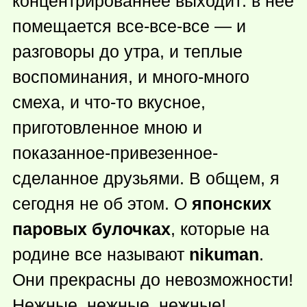
концентрированнее выходит: в нее
помещается все-все-все — и
разговоры до утра, и теплые
воспоминания, и много-много
смеха, и
что-то
вкусное,
приготовленное мною и
показанное-привезенное-
сделанное друзьями. В общем, я
сегодня не об этом. О
японских
паровых булочках
, которые на
родине все называют
nikuman
.
Они прекрасны до невозможности!
Нежные, нежные, нежные!