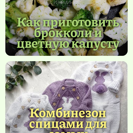
Как приготовить
брокколи и
цветную капусту
Комбинезон
спицами для