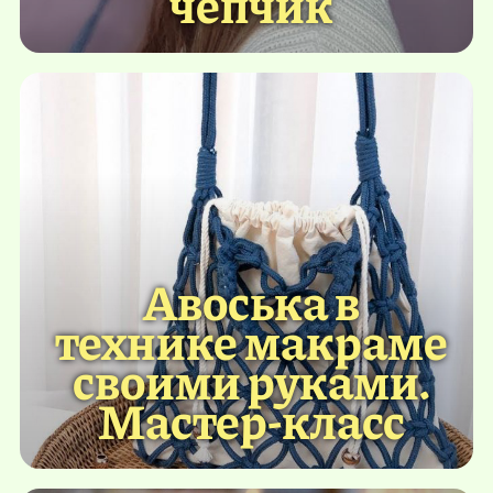
чепчик
Авоська в
технике макраме
своими руками.
Мастер-класс