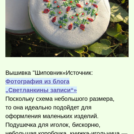
Вышивка "Шиповник
«Источник:
Фотография из блога
„Светланкины записи“»
Поскольку схема небольшого размера,
то она идеально подойдет для
оформления маленьких изделий.
Подушечка для иголок, бискорню,
небольшая коробочка, книжка-игольница —