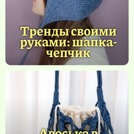
Тренды своими
руками: шапка-
чепчик
Авоська в