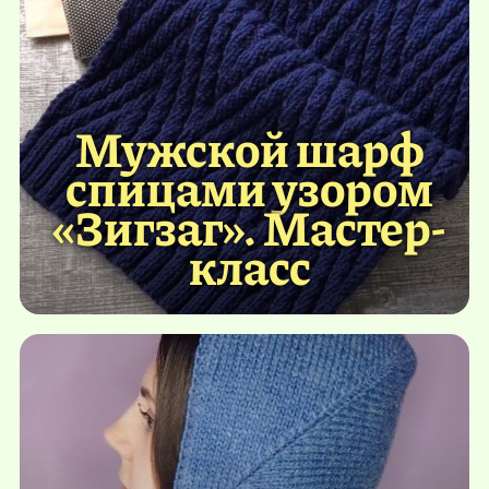
Мужской шарф
спицами узором
«Зигзаг». Мастер-
класс