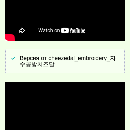
Версия от cheezedal_embroidery_자
수공방치즈달