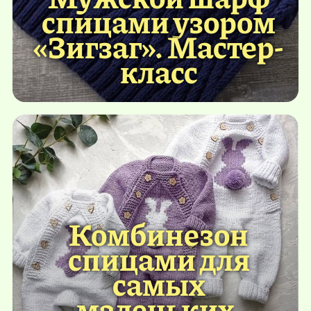
спицами узором
«Зигзаг». Мастер-
класс
Комбинезон
спицами для
самых
маленьких.