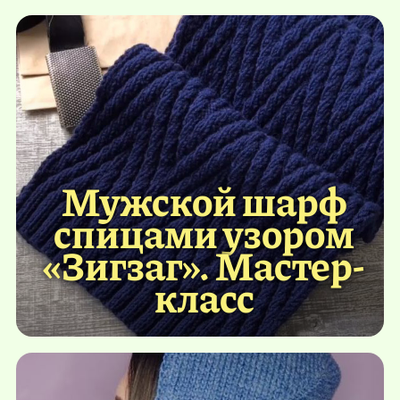
Мужской шарф
спицами узором
«Зигзаг». Мастер-
класс