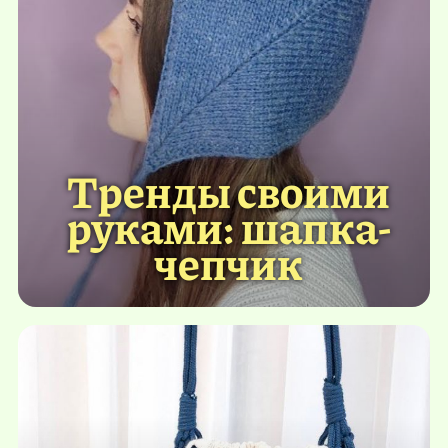
Тренды своими
руками: шапка-
чепчик