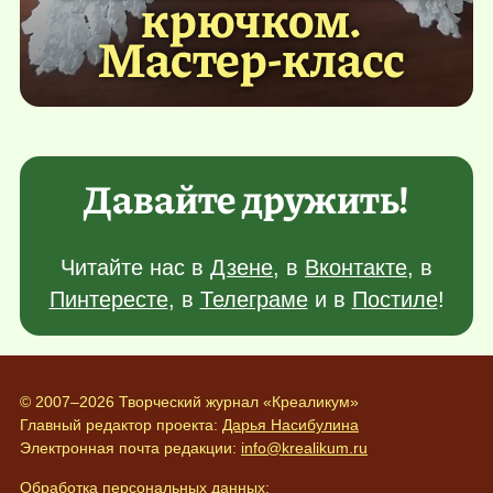
крючком.
Мастер-класс
Давайте дружить!
Читайте нас в
Дзене
, в
Вконтакте
, в
Пинтересте
, в
Телеграме
и в
Постиле
!
© 2007–2026 Творческий журнал «Креаликум»
Главный редактор проекта:
Дарья Насибулина
Электронная почта редакции:
info@krealikum.ru
Обработка персональных данных: