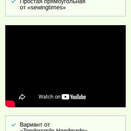
Простая прямоугольная
от «sewingtimes»
Вариант от
«Tendersmile Handmade»