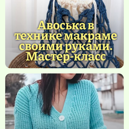
Авоська в
технике макраме
своими руками.
Мастер-класс