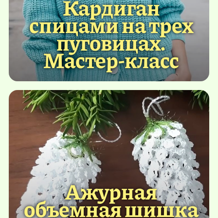
Кардиган
спицами на трех
пуговицах.
Мастер-класс
Ажурная
объемная шишка