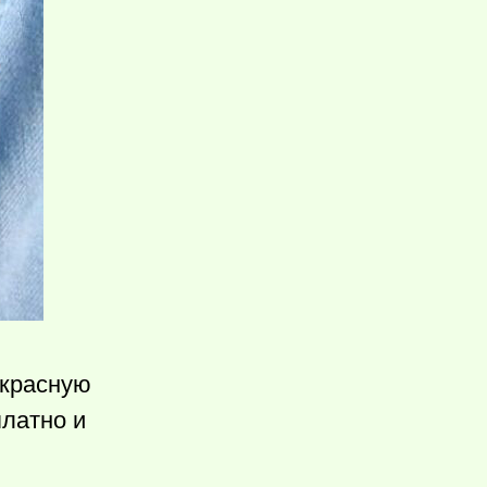
екрасную
платно и