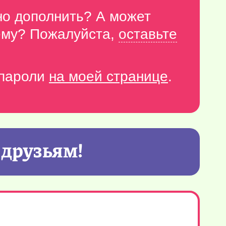
но дополнить? А может
тему? Пожалуйста,
оставьте
-пароли
на моей странице
.
 друзьям!