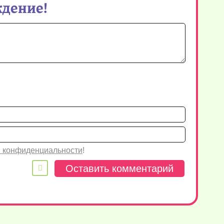
ждение!
Имя*
Email
 конфиденциальности
!