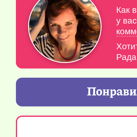
Как 
у ва
комм
Хоти
Рада
Понравил