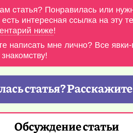
вам статья? Понравилась или нуж
с есть интересная ссылка на эту 
ентарий ниже
!
те написать мне лично? Все явки
 знакомству!
ась статья? Расскажите
Обсуждение статьи