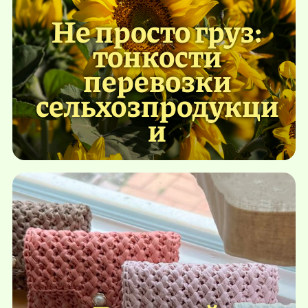
Не просто груз:
тонкости
перевозки
сельхозпродукци
и