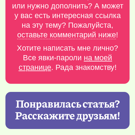
или нужно дополнить? А может
у вас есть интересная ссылка
на эту тему? Пожалуйста,
оставьте комментарий ниже
!
Хотите написать мне лично?
Все явки-пароли
на моей
странице
. Рада знакомству!
Понравилась статья?
Расскажите друзьям!