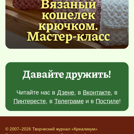
Вязаный
кошелек
крючком.
Мастер-класс
Давайте дружить!
Читайте нас в
Дзене
, в
Вконтакте
, в
Пинтересте
, в
Телеграме
и в
Постиле
!
© 2007–2026 Творческий журнал «Креаликум»