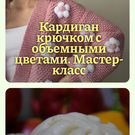
Кардиган
крючком с
объемными
цветами. Мастер-
класс