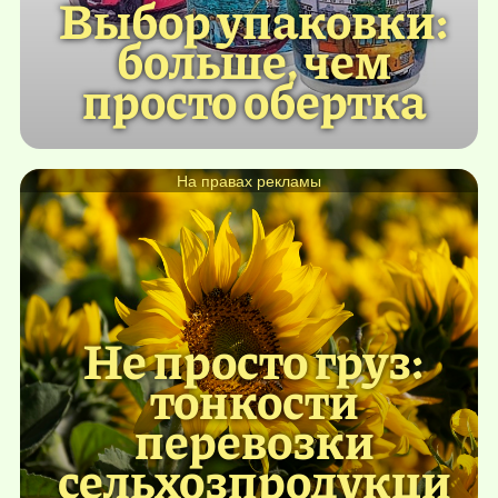
Выбор упаковки:
больше, чем
просто обертка
На правах рекламы
Не просто груз:
тонкости
перевозки
сельхозпродукци