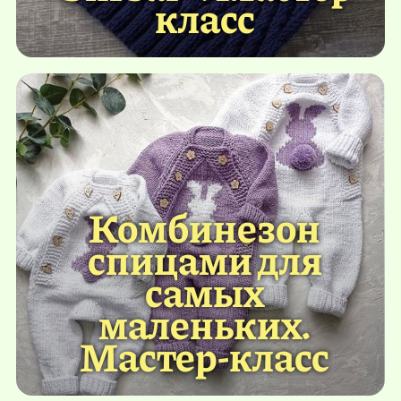
класс
Комбинезон
спицами для
самых
маленьких.
Мастер-класс