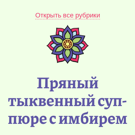
Открыть все рубрики
Пряный
тыквенный суп-
пюре с имбирем