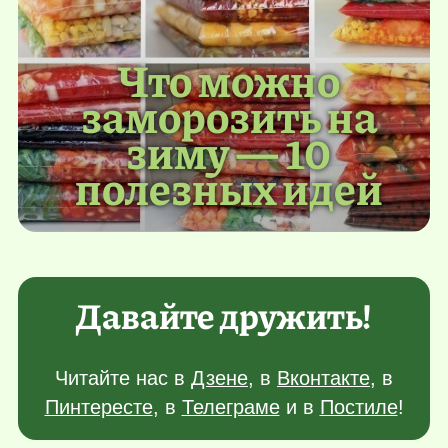
Что можно
заморозить на
зиму — 10
полезных идей
Давайте дружить!
Читайте нас в
Дзене
, в
Вконтакте
, в
Пинтересте
, в
Телеграме
и в
Постиле
!