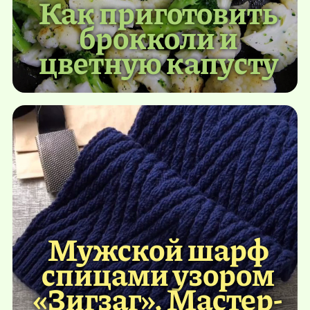
Как приготовить
брокколи и
цветную капусту
Мужской шарф
спицами узором
«Зигзаг». Мастер-