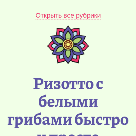
Открыть все рубрики
Ризотто с
белыми
грибами быстро