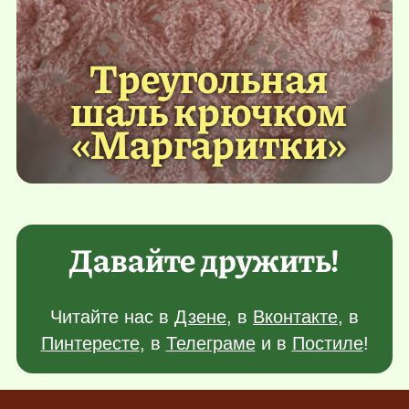
Треугольная
шаль крючком
«Маргаритки»
Давайте дружить!
Читайте нас в
Дзене
, в
Вконтакте
, в
Пинтересте
, в
Телеграме
и в
Постиле
!