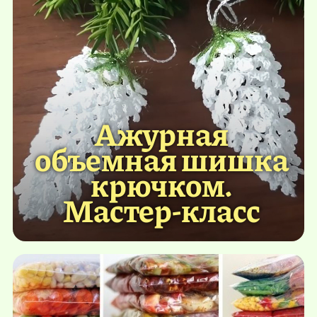
Ажурная
объемная шишка
крючком.
Мастер-класс