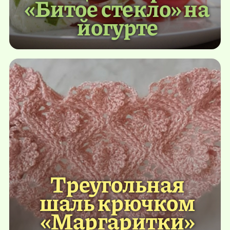
«Битое стекло» на
йогурте
Треугольная
шаль крючком
«Маргаритки»