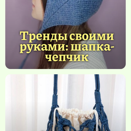
Тренды своими
руками: шапка-
чепчик