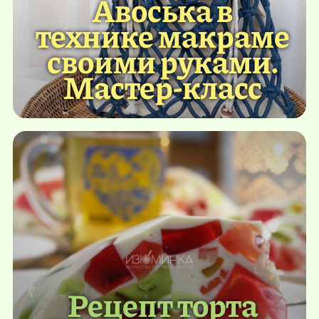
Авоська в
технике макраме
своими руками.
Мастер-класс
Рецепт торта