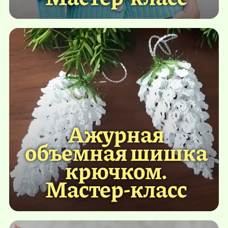
Ажурная
объемная шишка
крючком.
Мастер-класс