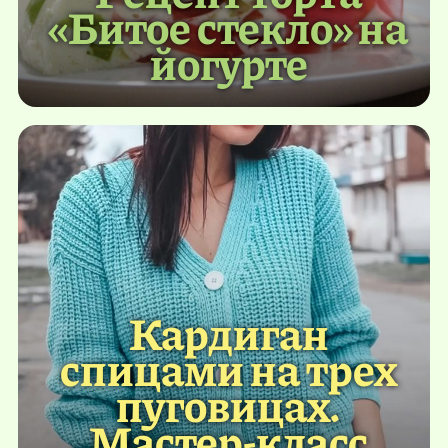
«Битое стекло» на
йогурте
Кардиган
спицами на трех
пуговицах.
Мастер-класс