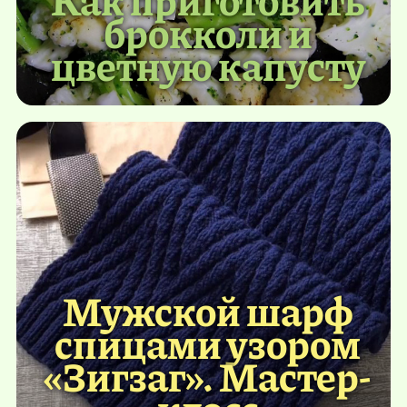
брокколи и
цветную капусту
Мужской шарф
спицами узором
«Зигзаг». Мастер-