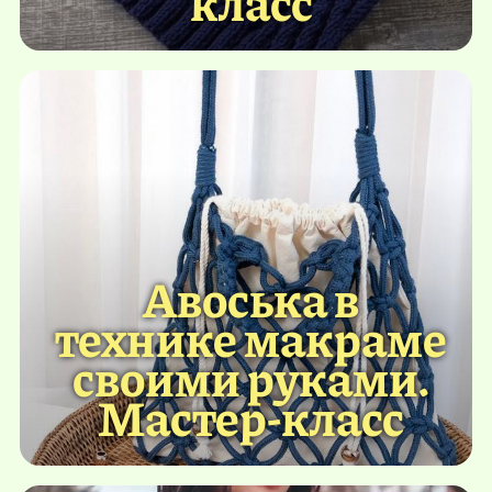
класс
Авоська в
технике макраме
своими руками.
Мастер-класс