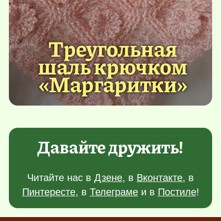
Треугольная
шаль крючком
«Маргаритки»
Давайте дружить!
Читайте нас в
Дзене
, в
Вконтакте
, в
Пинтересте
, в
Телеграме
и в
Постиле
!