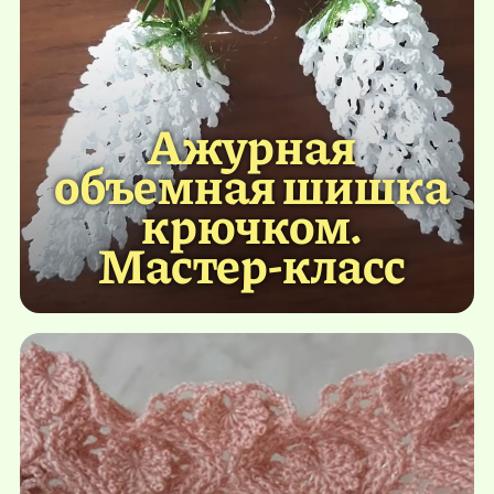
Ажурная
объемная шишка
крючком.
Мастер-класс