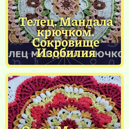
Телец. Мандала
крючком.
Сокровище
Изобилия