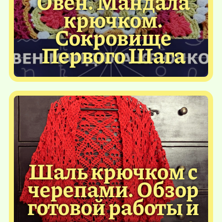
Овен. Мандала
крючком.
Сокровище
Первого Шага
Шаль крючком с
черепами. Обзор
готовой работы и