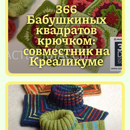
366
Бабушкиных
квадратов
крючком:
совместник на
Креаликуме