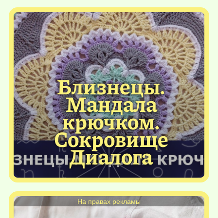
Близнецы.
Мандала
крючком.
Сокровище
Диалога
На правах рекламы