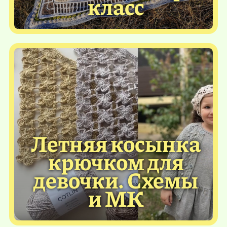
класс
Летняя косынка
крючком для
девочки. Схемы
и МК