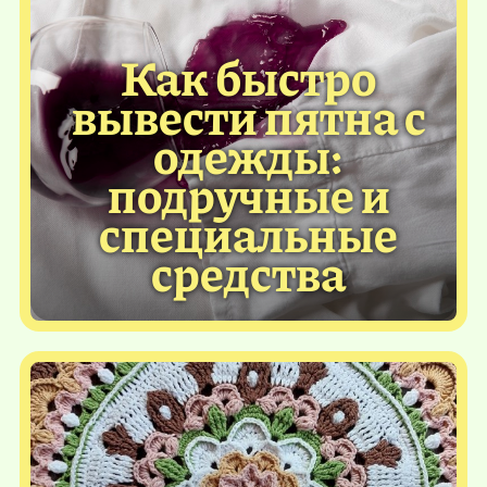
Как быстро
вывести пятна с
одежды:
подручные и
специальные
средства