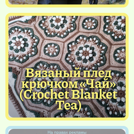
Вязаный плед
крючком «Чай»
(Crochet Blanket
Tea)
На правах рекламы