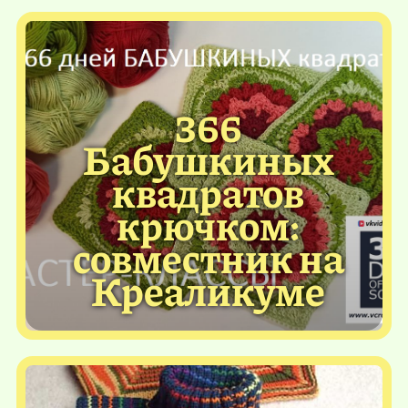
366
Бабушкиных
квадратов
крючком:
совместник на
Креаликуме