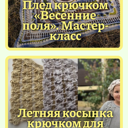
Плед крючком
«Весенние
поля». Мастер-
класс
Летняя косынка
крючком для