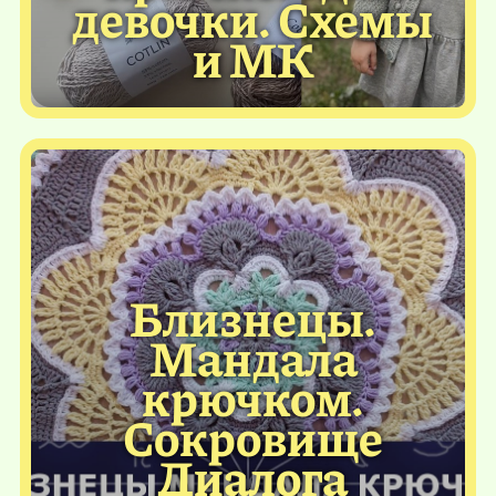
девочки. Схемы
и МК
Близнецы.
Мандала
крючком.
Сокровище
Диалога