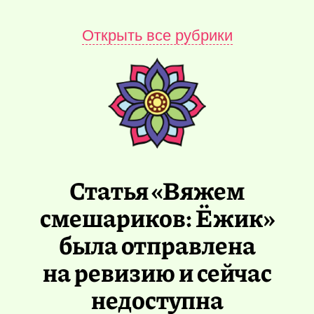
Открыть все рубрики
Статья «Вяжем
смешариков: Ёжик»
была отправлена
на ревизию и сейчас
недоступна