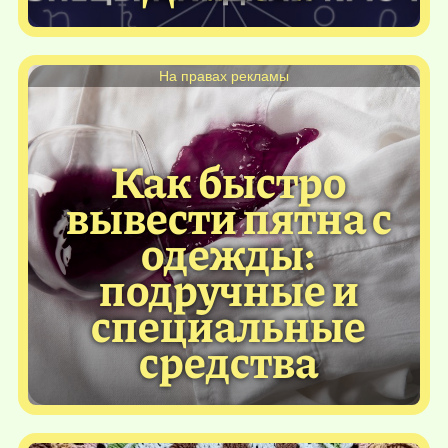
На правах рекламы
Как быстро
вывести пятна с
одежды:
подручные и
специальные
средства