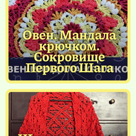
Овен. Мандала
крючком.
Сокровище
Первого Шага