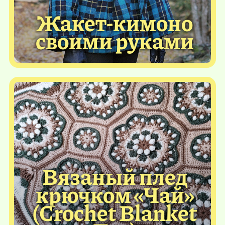
Жакет-кимоно
своими руками
Вязаный плед
крючком «Чай»
(Crochet Blanket