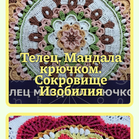
Телец. Мандала
крючком.
Сокровище
Изобилия