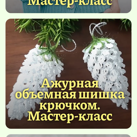
Ажурная
объемная шишка
крючком.
Мастер-класс