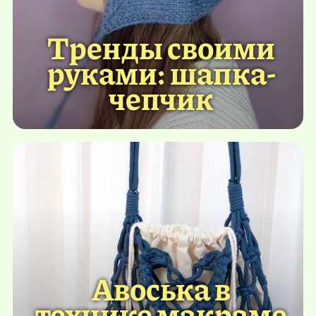
Тренды своими
руками: шапка-
чепчик
Авоська в
технике макраме