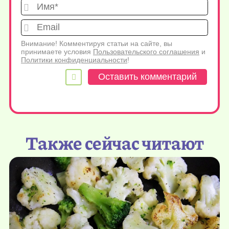
Имя*
Emai
Внимание! Комментируя статьи на сайте, вы
принимаете условия
Пользовательского соглашения
и
Политики конфиденциальности
!
Также сейчас читают