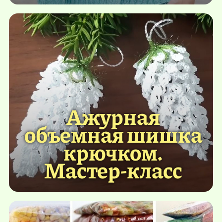
Ажурная
объемная шишка
крючком.
Мастер-класс