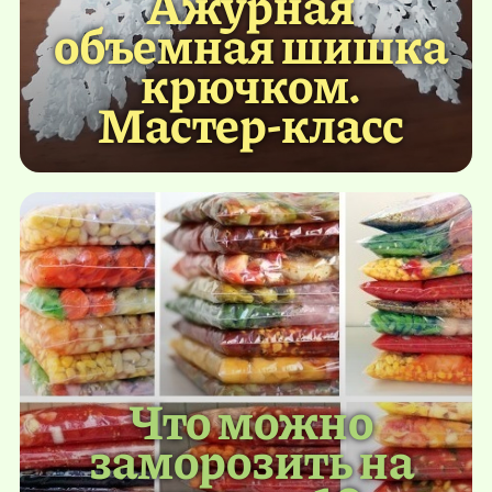
Ажурная
объемная шишка
крючком.
Мастер-класс
Что можно
заморозить на