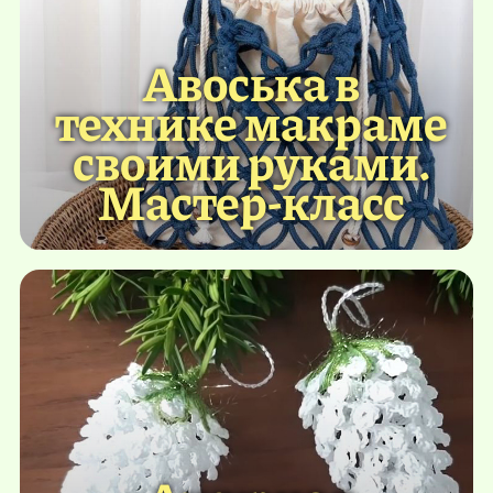
Авоська в
технике макраме
своими руками.
Мастер-класс