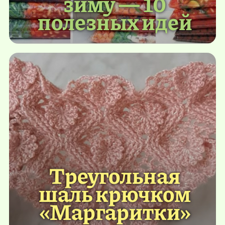
зиму — 10
полезных идей
Треугольная
шаль крючком
«Маргаритки»