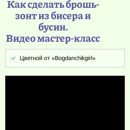
Как сделать брошь-
зонт из бисера и
бусин.
Видео мастер-класс
Цветной от «Bogdanchikgirl»