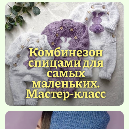
Комбинезон
спицами для
самых
маленьких.
Мастер-класс