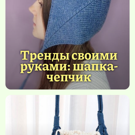
Тренды своими
руками: шапка-
чепчик