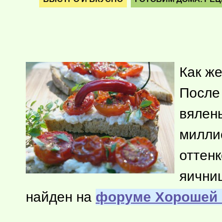
Как же
После
вялен
милли
оттенк
яични
найден на
форуме Хорошей 