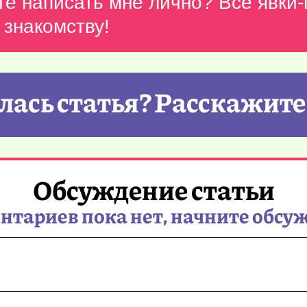
те написать мне лично? Все явки
 знакомству!
ась статья? Расскажите
Обсуждение статьи
тариев пока нет, начните обсу