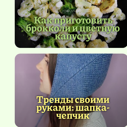
Как приготовить
брокколи и цветную
капусту
Тренды своими
руками: шапка-
чепчик