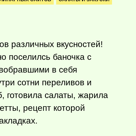
сов различных вкусностей!
о поселилсь баночка с
вобравшими в себя
три сотни переливов и
б, готовила салаты, жарила
етты, рецепт которой
акладках.