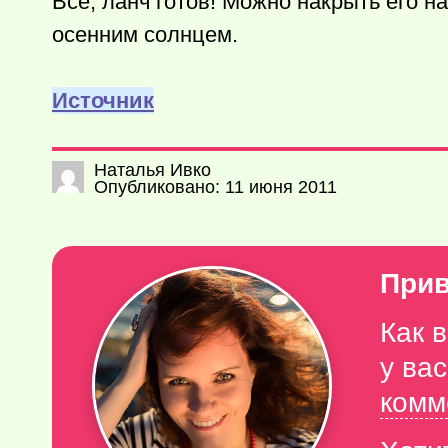
Все, ланч готов! Можно накрыть его н
осенним солнцем.
Источник
Наталья Ивко
Опубликовано: 11 июня 2011
Прив
Как 
у ва
комм