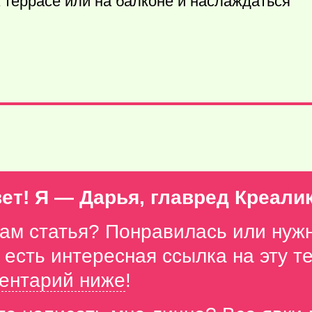
а террасе или на балконе и наслаждаться
ет! Я — Дарья, главред Креали
вам статья? Понравилась или нуж
с есть интересная ссылка на эту 
ентарий ниже
!