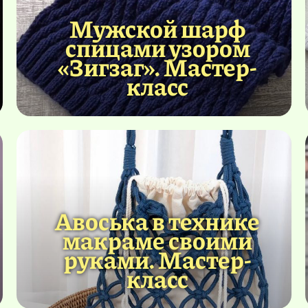
Мужской шарф
спицами узором
«Зигзаг». Мастер-
класс
Авоська в технике
макраме своими
руками. Мастер-
класс