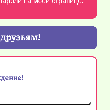
-пароли
на моей странице
.
 друзьям!
ждение!