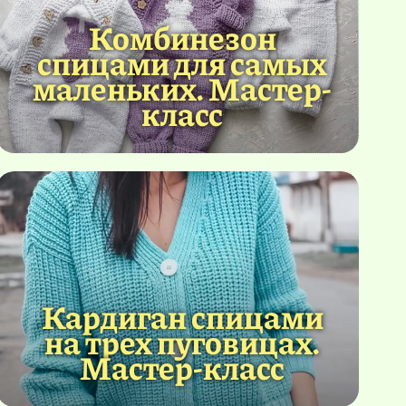
Комбинезон
спицами для самых
маленьких. Мастер-
класс
Кардиган спицами
на трех пуговицах.
Мастер-класс