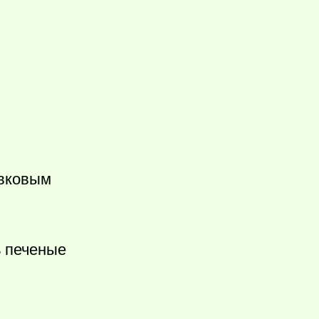
ивковым
ь печеные